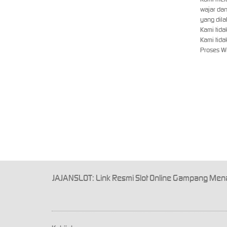
wajar dan
yang dila
Kami tida
Kami tida
Proses Wi
JAJANSLOT: Link Resmi Slot Online Gampang Men