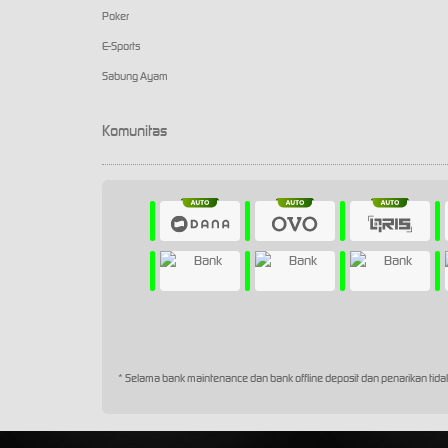
Poker
E-Sports
Sabung Ayam
Komunitas
* Selama bank maintenance dan bank offline deposit dan penarikan tida