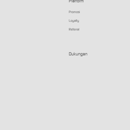
Platform
Promosi
Loyalty
Referral
Dukungan