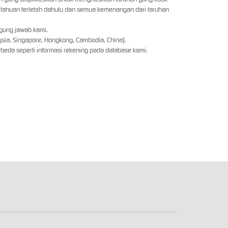
itahuan terlebih dahulu dan semua kemenangan dari taruhan
ggung jawab kami.
sia, Singapore, Hongkong, Cambodia, China).
rbeda seperti informasi rekening pada database kami.