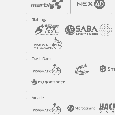
Olahraga
Crash Game
Arcade