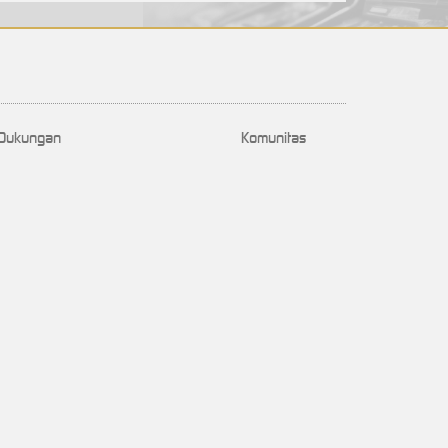
Dukungan
Komunitas