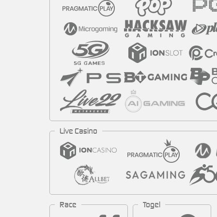
Live Casino
Race
Togel