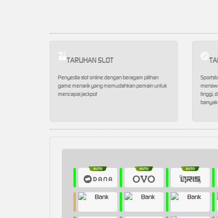
TARUHAN SLOT
TA
Penyedia slot online dengan beragam pilihan
Sportsb
game menarik yang memudahkan pemain untuk
menawar
mencapai jackpot
tinggi,
banyak 