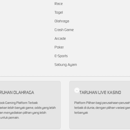
Race
Togel
Olahraga
Crash Game
Arcade
Poker
E-Sports
Sabung Ayam
RUHAN OLAHRAGA
TARUHAN LIVE KASINO
ook Gaming Platform Terbaik
Platform Pilihan bagi perusahaan-perusa
kan lebih banyak game, odds yang lebih
terbaik di dunia, dengan pilihan variasi g
 dan menyediakan pilihan yang lebih
terbanyak
untuk pemain.