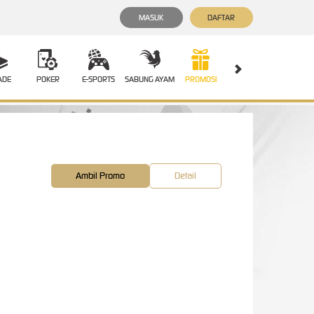
MASUK
DAFTAR
ADE
POKER
E-SPORTS
SABUNG AYAM
PROMOSI
Ambil Promo
Detail