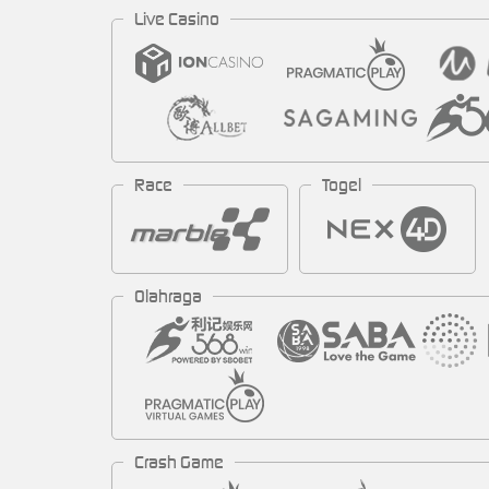
Live Casino
Race
Togel
Olahraga
Crash Game