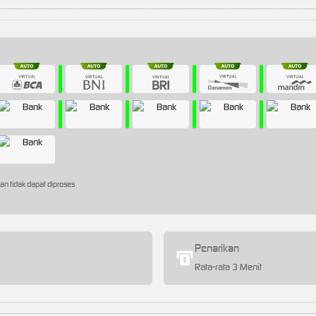
an tidak dapat diproses
Penarikan
Rata-rata 3 Menit