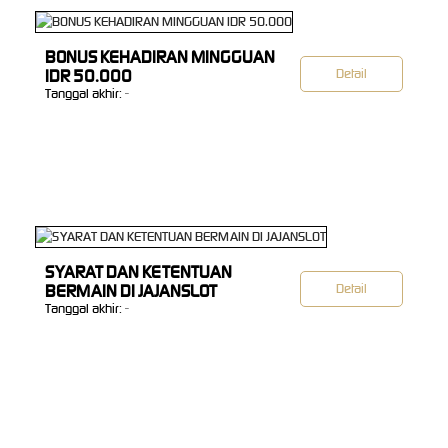
BONUS KEHADIRAN MINGGUAN
IDR 50.000
Detail
Tanggal akhir:
-
SYARAT DAN KETENTUAN
BERMAIN DI JAJANSLOT
Detail
Tanggal akhir:
-