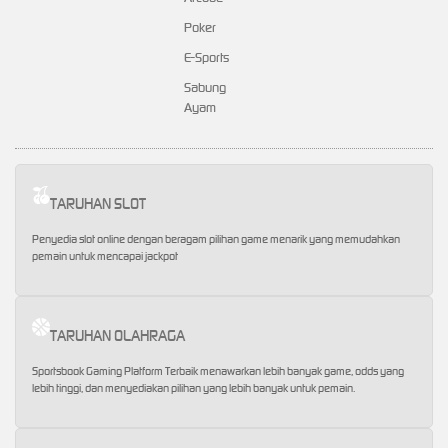
Poker
E-Sports
Sabung
Ayam
TARUHAN SLOT
Penyedia slot online dengan beragam pilihan game menarik yang memudahkan
pemain untuk mencapai jackpot
TARUHAN OLAHRAGA
Sportsbook Gaming Platform Terbaik menawarkan lebih banyak game, odds yang
lebih tinggi, dan menyediakan pilihan yang lebih banyak untuk pemain.