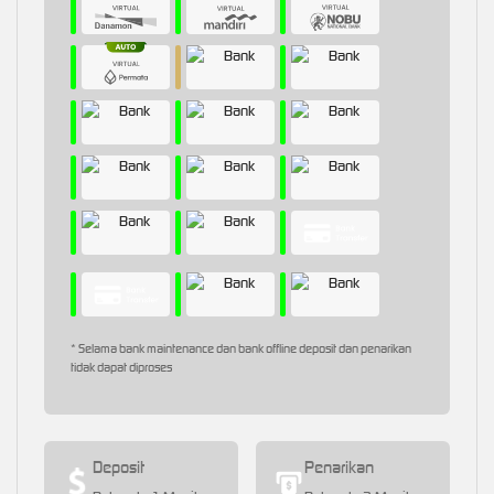
* Selama bank maintenance dan bank offline deposit dan penarikan
tidak dapat diproses
Deposit
Penarikan