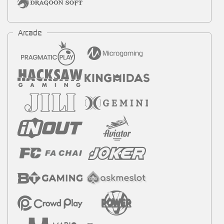
Arcade