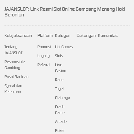
JAJANSLOT: Link Resmi Slot Online Gampang Menang Hoki
Beruntun
Kebijaksanaan
Platform
Kategori
Dukungan
Komunitas
Tentang
Promosi
Hot Games
JAJANSLOT
Loyalty
Slots
Responsible
Referral
Live
Gambling
Casino
Pusat Bantuan
Race
Syarat dan
Togel
Ketentuan
Olahraga
Crash
Game
Arcade
Poker