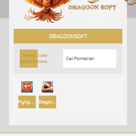
DRAGOONSOFT
Semua
Crash
permainan
Game
Flying Phoenix
Dragon or Crash