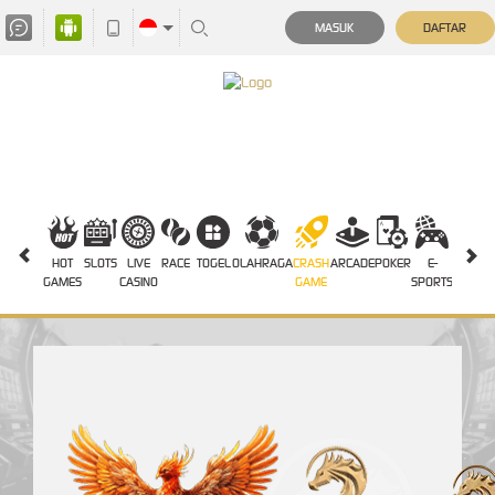
MASUK
DAFTAR
HOT
SLOTS
LIVE
RACE
TOGEL
OLAHRAGA
CRASH
ARCADE
POKER
E-
SABUN
GAMES
CASINO
GAME
SPORTS
AYAM