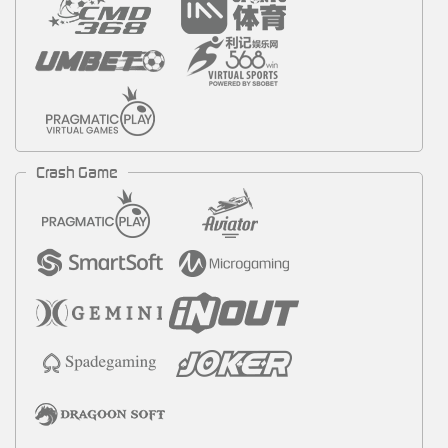
Crash Game