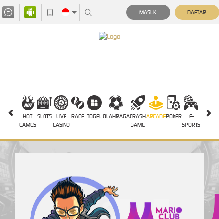
MASUK
DAFTAR
HOT
SLOTS
LIVE
RACE
TOGEL
OLAHRAGA
CRASH
ARCADE
POKER
E-
SABUN
GAMES
CASINO
GAME
SPORTS
AYAM