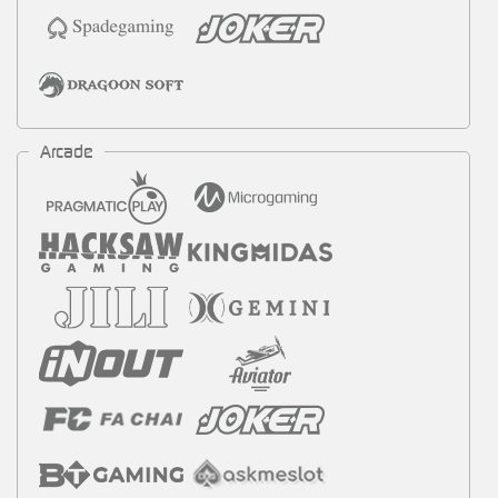
Arcade