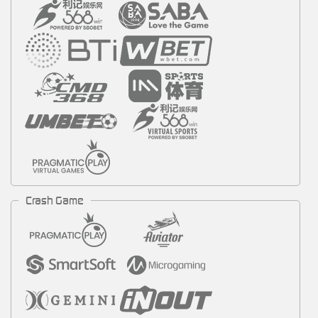
Crash Game