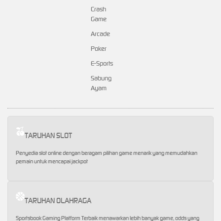
Crash
Game
Arcade
Poker
E-Sports
Sabung
Ayam
TARUHAN SLOT
Penyedia slot online dengan beragam pilihan game menarik yang memudahkan
pemain untuk mencapai jackpot
TARUHAN OLAHRAGA
Sportsbook Gaming Platform Terbaik menawarkan lebih banyak game, odds yang