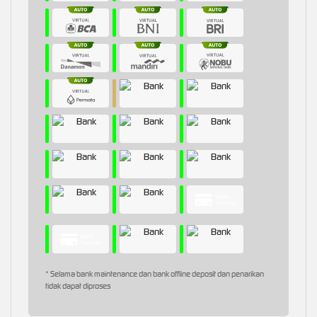
* Selama bank maintenance dan bank offline deposit dan penarikan
tidak dapat diproses