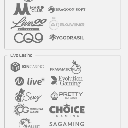
Live Casino