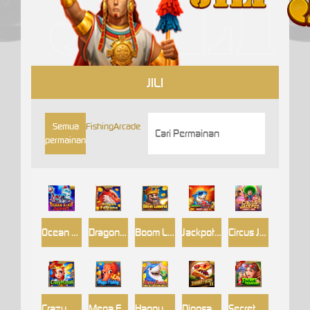
JILI
Semua
Fishing
Arcade
permainan
Ocean King Jackpot
Dragon Fortune
Boom Legend
Jackpot Fishing 2
Circus Jackpot
Crazy Hunter
Mega Fishing
Happy Fishing
Dinosaur Tycoon II
Secret Treasure