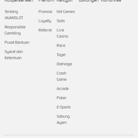
Tentang
Promosi
Hot Games
JAJANSLOT
Loyalty
Slots
Responsible
Referral
Live
Gambling
Casino
Pusat Bantuan
Race
Syarat dan
Togel
Ketentuan
Olahraga
Crash
Game
Arcade
Poker
E-Sports
Sabung
Ayam