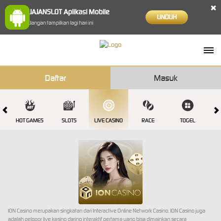
×
JAJANSLOT Aplikasi Mobile
UNDUH
Jangan tampilkan lagi hari ini
Daftar
Masuk
HOT GAMES
SLOTS
LIVE CASINO
RACE
TOGEL
OL
ION Casino merupakan singkatan dari Interactive Online Network Casino. ION Casino juga
adalah pelopor live kasino daring interaktif pertama yang bisa dimainkan secara