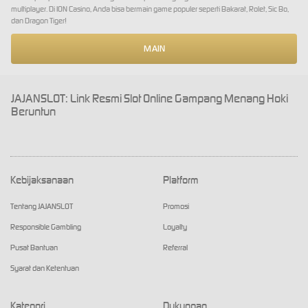
multiplayer. Di ION Casino, Anda bisa bermain game populer seperti Bakarat, Rolet, Sic Bo,
dan Dragon Tiger!
MAIN
JAJANSLOT: Link Resmi Slot Online Gampang Menang Hoki
Beruntun
Kebijaksanaan
Platform
Tentang JAJANSLOT
Promosi
Responsible Gambling
Loyalty
Pusat Bantuan
Referral
Syarat dan Ketentuan
Kategori
Dukungan